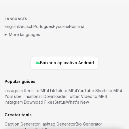
LANGUAGES
English
Deutsch
Português
Русский
Română
More languages
Baixar o aplicativo Android
Popular guides
Instagram Reels to MP4
TikTok to MP4
YouTube Shorts to MP4
YouTube Thumbnail Downloader
Twitter Video to MP4
Instagram Download Fixes
Status
What's New
Creator tools
Caption Generator
Hashtag Generator
Bio Generator