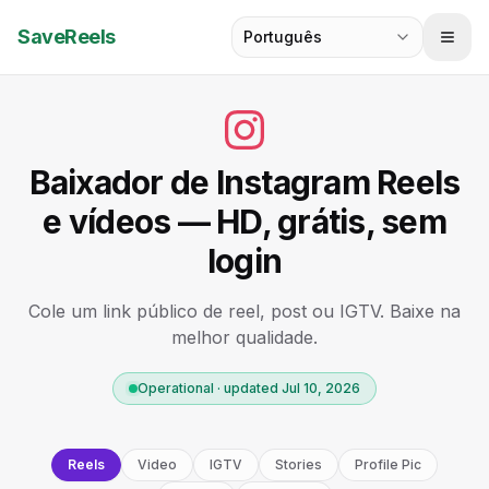
SaveReels
Português
Baixador de Instagram Reels
e vídeos — HD, grátis, sem
login
Cole um link público de reel, post ou IGTV. Baixe na
melhor qualidade.
Operational · updated Jul 10, 2026
Reels
Video
IGTV
Stories
Profile Pic