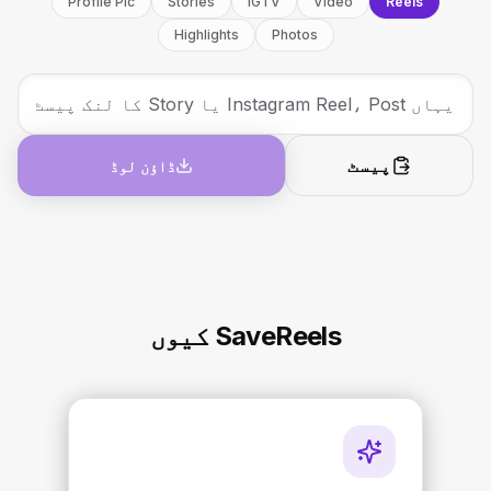
Profile Pic
Stories
IGTV
Video
Reels
Highlights
Photos
پیسٹ
ڈاؤن لوڈ
SaveReels کیوں