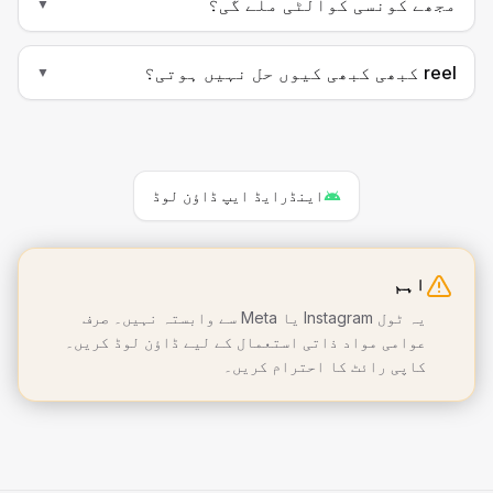
مجھے کونسی کوالٹی ملے گی؟
▼
reel کبھی کبھی کیوں حل نہیں ہوتی؟
▼
اینڈرایڈ ایپ ڈاؤن لوڈ
اہم
یہ ٹول Instagram یا Meta سے وابستہ نہیں۔ صرف
عوامی مواد ذاتی استعمال کے لیے ڈاؤن لوڈ کریں۔
کاپی رائٹ کا احترام کریں۔