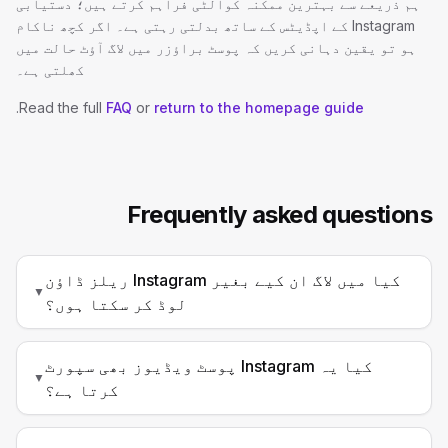
ہم ذریعے سے بہترین ممکنہ کوالٹی فراہم کرتے ہیں؛ دستیابی
Instagram کے اپڈیٹس کے ساتھ بدلتی رہتی ہے۔ اگر کچھ ناکام
ہو تو یقین دہانی کریں کہ پوسٹ براؤزر میں لاگ آؤٹ حالت میں
کھلتی ہے۔
.
Read the full
FAQ
or
return to the homepage guide
Frequently asked questions
کیا میں لاگ ان کیے بغیر Instagram ریلز ڈاؤن
▼
لوڈ کر سکتا ہوں؟
کیا یہ Instagram پوسٹ ویڈیوز بھی سپورٹ
▼
کرتا ہے؟