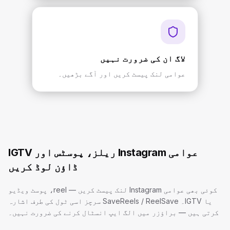
لاگ ان کی ضرورت نہیں
عوامی لنک پیسٹ کریں اور آگے بڑھیں۔
عوامی Instagram ریلز، پوسٹس اور IGTV
ڈاؤن لوڈ کریں
کوئی بھی عوامی Instagram لنک پیسٹ کریں — reel، پوسٹ ویڈیو
یا IGTV۔ SaveReels / ReelSave سرچز اسی ٹول کی طرف اشارہ
کرتی ہیں — براؤزر میں الگ ایپ انسٹال کرنے کی ضرورت نہیں۔