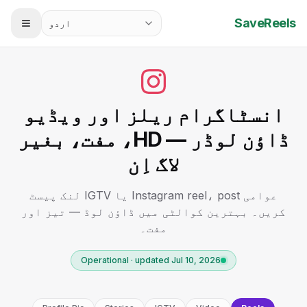
SaveReels
اردو
انسٹاگرام ریلز اور ویڈیو
ڈاؤن لوڈر — HD، مفت، بغیر
لاگ اِن
عوامی Instagram reel، post یا IGTV لنک پیسٹ
کریں۔ بہترین کوالٹی میں ڈاؤن لوڈ — تیز اور
مفت۔
Operational · updated Jul 10, 2026