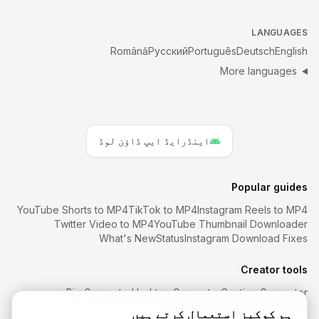
LANGUAGES
Română
Русский
Português
Deutsch
English
More languages
اینڈرایڈ ایپ ڈاؤن لوڈ
Popular guides
YouTube Shorts to MP4
TikTok to MP4
Instagram Reels to MP4
Twitter Video to MP4
YouTube Thumbnail Downloader
What's New
Status
Instagram Download Fixes
Creator tools
Bio Generator
Hashtag Generator
Caption Generator
Font Generator
Username Ideas
ہم کوکیز استعمال کرتے ہیں