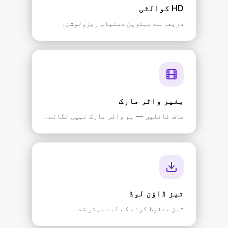
HD کوالٹی
ذریعہ سے بہترین دستیاب ریزولوشن۔
بغیر واٹر مارک
صاف فائلیں — ہم واٹر مارک نہیں لگاتے۔
تیز ڈاؤن لوڈ
تیز محفوظ کرنے کے لیے بہتر شدہ۔