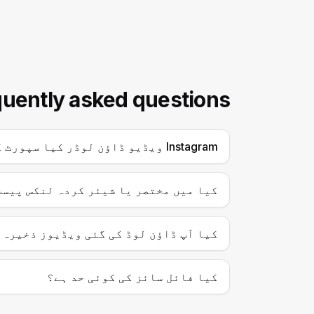
quently asked questions
Instagram ویڈیو ڈاؤن لوڈر کیا سپورٹ کرتا ہے؟
کیا میں مختصر یا شیئر کردہ لنکس پیسٹ
کیا آپ ڈاؤن لوڈ کی گئی ویڈیوز ذخیرہ 
کیا فائل سائز کی کوئی حد ہے؟