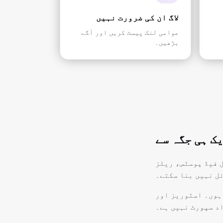
لاگ ان کی ضرورت نہیں
عوامی لنک پیسٹ کریں اور آگے
بڑھیں۔
 — بشمول فیڈ پوسٹس، ریلز
ہوں۔ اسٹوریز اور
د سپورٹ نہیں ہے۔