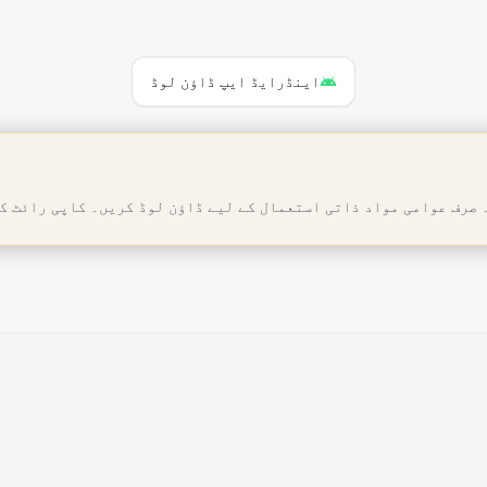
اینڈرایڈ ایپ ڈاؤن لوڈ