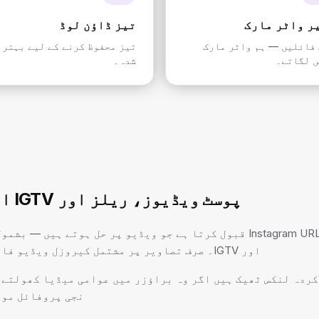
ر واٹر مارک
تیز ڈاؤن لوڈ
فائلیں — ہم واٹر مارک
تیز محفوظ کرنے کے لیے بہتر
 لگاتے۔
شدہ۔
پوسٹ ویڈیوز، ریلز اور IGTV ایک ہی جگہ سے
یہ صفحہ عوامی Instagram URLs قبول کرتا ہے جو ویڈیو پر حل ہوتے ہیں
اور IGTV۔ صرف تصاویر پر مشتمل کیروزل ویڈیو فائل نہیں بنا سکتے۔
کردہ لنکس ٹھیک ہیں اگر وہ براؤزر میں عوامی میڈیا کھولتے 
نجی پروفائل موا