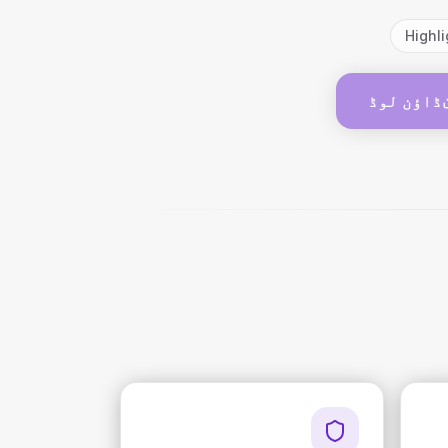
Highli
ڈاؤن لوڈ