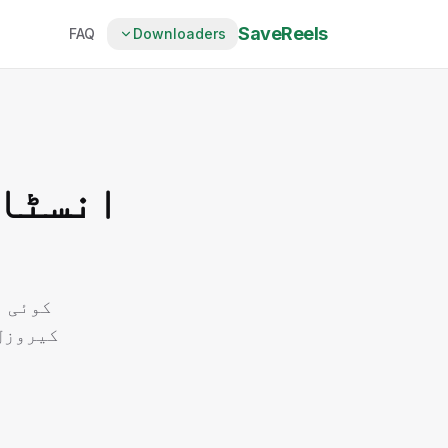
SaveReels
FAQ
Downloaders
انسٹاگ
ف
کوئی ب
کیروزل 