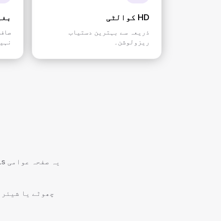
HD کوالٹی
بغی
ذریعہ سے بہترین دستیاب
صاف 
ریزولوشن۔
نہیں
چھوٹے یا شیئر 