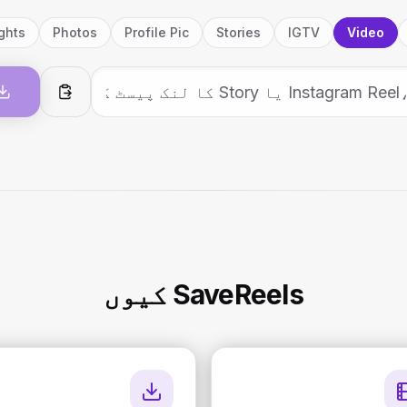
ghts
Photos
Profile Pic
Stories
IGTV
Video
پیسٹ
SaveReels کیوں