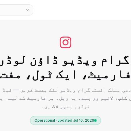
رام ویڈیو ڈاؤن لوڈر
ارمیٹ، ایک ٹول، مفت
ھی پبلک انسٹاگرام ویڈیو لنک پیسٹ کریں — فیڈ 
کلپ، لائیو ری پلے، یا ریل۔ ہر فارمیٹ کے لیے ای
لوڈر، بغیر لاگ اِن۔
Operational · updated Jul 10, 2026