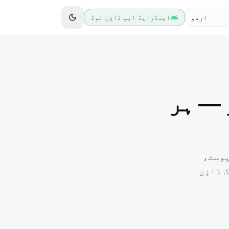
اردو
اینڈرایڈ ایپ ڈاؤن لوڈ
 — ہر
پوسٹ،
ک ڈاؤن