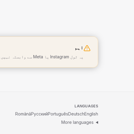
اہم
یہ ٹول Instagram یا Meta سے وابستہ نہیں۔ صرف عوامی مواد ذاتی استعمال کے لیے ڈاؤن لوڈ کریں۔ کاپی رائٹ کا احترام کریں۔
LANGUAGES
Română
Русский
Português
Deutsch
English
More languages