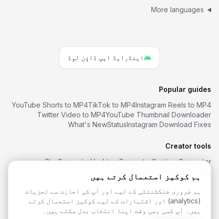
More languages
اینڈرایڈ ایپ ڈاؤن لوڈ
Popular guides
YouTube Shorts to MP4
TikTok to MP4
Instagram Reels to MP4
Twitter Video to MP4
YouTube Thumbnail Downloader
What's New
Status
Instagram Download Fixes
Creator tools
Bio Generator
Hashtag Generator
Caption Generator
Font Generator
Username Ideas
ہم کوکیز استعمال کرتے ہیں
ہم ضروری فنکشنلٹی کے لیے اور آپ کی اجازت سے تجزیات
(analytics) اور اشتہارات کے لیے کوکیز استعمال کرتے
ہیں۔ آپ کسی بھی وقت اپنا انتخاب بدل سکتے ہیں۔
SaveReels
. All rights reserved.
2026
©