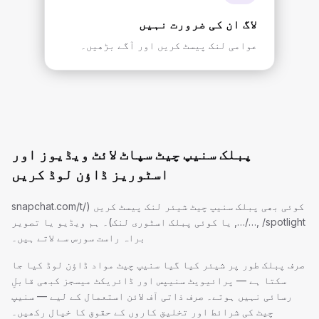
لاگ ان کی ضرورت نہیں
عوامی لنک پیسٹ کریں اور آگے بڑھیں۔
پبلک سنیپ چیٹ سپاٹ لائٹ ویڈیوز اور
اسٹوریز ڈاؤن لوڈ کریں
کوئی بھی پبلک سنیپ چیٹ شیئر لنک پیسٹ کریں (snapchat.com/t/
…, /spotlight/…, یا کوئی پبلک اسٹوری لنک)۔ ہم ویڈیو یا تصویر
براہ راست سورس سے لاتے ہیں۔
صرف پبلک طور پر شیئر کیا گیا سنیپ چیٹ مواد ڈاؤن لوڈ کیا جا
سکتا ہے — پرائیویٹ سنیپس اور ڈائریکٹ میسجز کبھی قابلِ
رسائی نہیں ہوتے۔ صرف ذاتی آف لائن استعمال کے لیے — سنیپ
چیٹ کی شرائط اور تخلیق کاروں کے حقوق کا خیال رکھیں۔