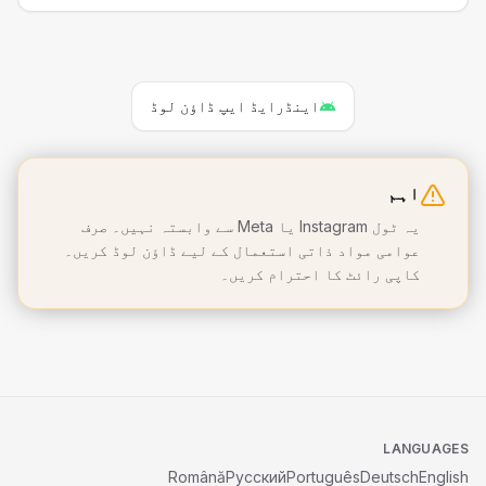
اینڈرایڈ ایپ ڈاؤن لوڈ
اہم
یہ ٹول Instagram یا Meta سے وابستہ نہیں۔ صرف
عوامی مواد ذاتی استعمال کے لیے ڈاؤن لوڈ کریں۔
کاپی رائٹ کا احترام کریں۔
LANGUAGES
Română
Русский
Português
Deutsch
English