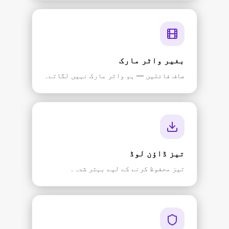
بغیر واٹر مارک
صاف فائلیں — ہم واٹر مارک نہیں لگاتے۔
تیز ڈاؤن لوڈ
تیز محفوظ کرنے کے لیے بہتر شدہ۔