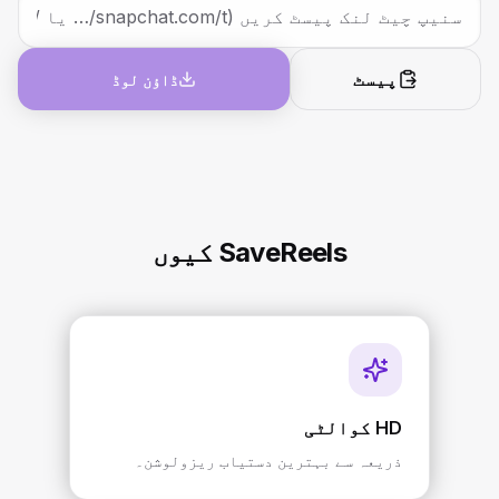
پیسٹ
ڈاؤن لوڈ
SaveReels کیوں
HD کوالٹی
ذریعہ سے بہترین دستیاب ریزولوشن۔