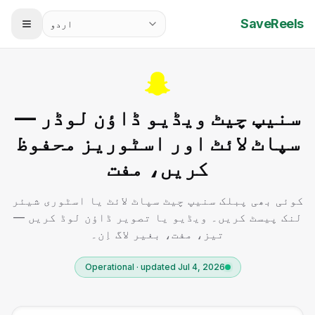
SaveReels
اردو
سنیپ چیٹ ویڈیو ڈاؤن لوڈر —
سپاٹ لائٹ اور اسٹوریز محفوظ
کریں، مفت
کوئی بھی پبلک سنیپ چیٹ سپاٹ لائٹ یا اسٹوری شیئر
لنک پیسٹ کریں۔ ویڈیو یا تصویر ڈاؤن لوڈ کریں —
تیز، مفت، بغیر لاگ اِن۔
Operational · updated Jul 4, 2026