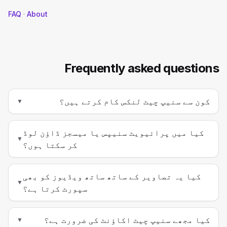
FAQ
·
About
Frequently asked questions
کون سے سنیپ چیٹ لنکس کام کرتے ہیں؟
▼
کیا میں پرائیویٹ سنیپس یا میسجز ڈاؤن لوڈ
▼
کر سکتا ہوں؟
کیا یہ تصاویر کے ساتھ ساتھ ویڈیوز کو بھی
▼
سپورٹ کرتا ہے؟
کیا مجھے سنیپ چیٹ اکاؤنٹ کی ضرورت ہے؟
▼