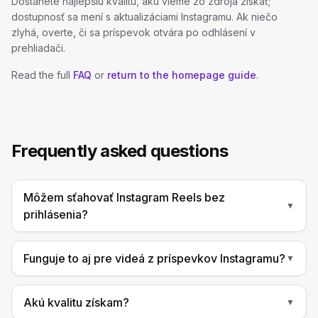
Dostanete najlepšiu kvalitu, akú vieme zo zdroja získať;
dostupnosť sa mení s aktualizáciami Instagramu. Ak niečo
zlyhá, overte, či sa príspevok otvára po odhlásení v
prehliadači.
Read the full
FAQ
or
return to the homepage guide
.
Frequently asked questions
Môžem sťahovať Instagram Reels bez
▼
prihlásenia?
Funguje to aj pre videá z príspevkov Instagramu?
▼
Akú kvalitu získam?
▼