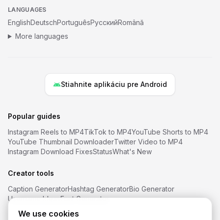
LANGUAGES
English
Deutsch
Português
Русский
Română
More languages
Stiahnite aplikáciu pre Android
Popular guides
Instagram Reels to MP4
TikTok to MP4
YouTube Shorts to MP4
YouTube Thumbnail Downloader
Twitter Video to MP4
Instagram Download Fixes
Status
What's New
Creator tools
Caption Generator
Hashtag Generator
Bio Generator
Username Ideas
Font Generator
We use cookies