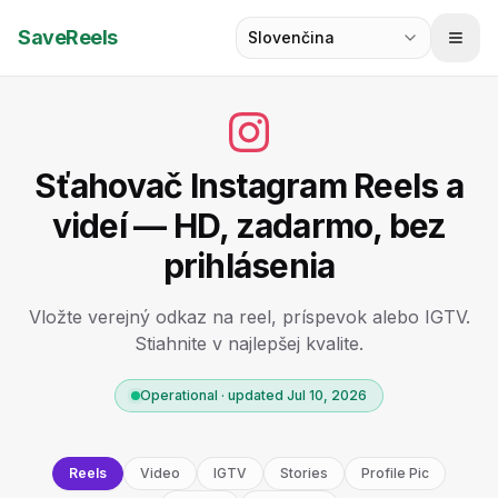
SaveReels
Slovenčina
Sťahovač Instagram Reels a
videí — HD, zadarmo, bez
prihlásenia
Vložte verejný odkaz na reel, príspevok alebo IGTV.
Stiahnite v najlepšej kvalite.
Operational · updated Jul 10, 2026
Reels
Video
IGTV
Stories
Profile Pic