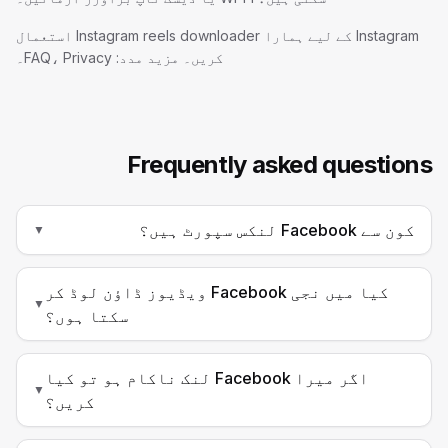
Instagram کے لیے ہمارا Instagram reels downloader استعمال
کریں۔ مزید مدد: FAQ، Privacy۔
Frequently asked questions
کون سے Facebook لنکس سپورٹ ہیں؟
▼
کیا میں نجی Facebook ویڈیوز ڈاؤن لوڈ کر
▼
سکتا ہوں؟
اگر میرا Facebook لنک ناکام ہو تو کیا
▼
کریں؟