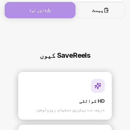
پیسٹ
ڈاؤن لوڈ
SaveReels کیوں
HD کوالٹی
ذریعہ سے بہترین دستیاب ریزولوشن۔