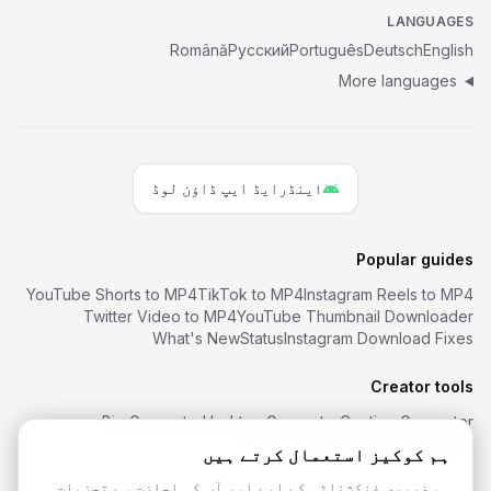
LANGUAGES
Română
Русский
Português
Deutsch
English
More languages
اینڈرایڈ ایپ ڈاؤن لوڈ
Popular guides
YouTube Shorts to MP4
TikTok to MP4
Instagram Reels to MP4
Twitter Video to MP4
YouTube Thumbnail Downloader
What's New
Status
Instagram Download Fixes
Creator tools
Bio Generator
Hashtag Generator
Caption Generator
Font Generator
Username Ideas
ہم کوکیز استعمال کرتے ہیں
ہم ضروری فنکشنلٹی کے لیے اور آپ کی اجازت سے تجزیات