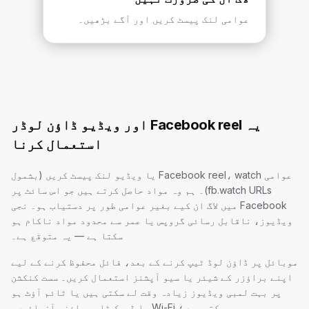
عوامی لنک پیسٹ کریں اور آگے بڑھیں۔
یہ Facebook reel اور ویڈیو ڈاؤن لوڈر
استعمال کرنا
عوامی Facebook reel، watch یا ویڈیو لنک پیسٹ کریں (بشمول
fb.watch URLs)۔ ہم وہ مواد حاصل کرتے ہیں جو اس سائٹ پر
Facebook میں لاگ ان کیے بغیر عوامی طور پر دستیاب ہو۔ نجی
ویڈیوز، ناقابل رسائی گروپس یا عمر سے محدود مواد ناکام ہو
سکتا ہے — یہ متوقع ہے۔
موبائل پر ڈاؤن لوڈ ٹیپ کرنے کے بعد، فائل محفوظ کرنے کے لیے
اپنے براؤزر کے شیئر یا سیو آپشنز استعمال کریں۔ سست کنکشن
پر بہت لمبی ویڈیوز زیادہ وقت لے سکتی ہیں یا ٹائم آؤٹ ہو
سکتی ہیں؛ Wi-Fi یا ڈیسک ٹاپ براؤزر آزمائیں۔