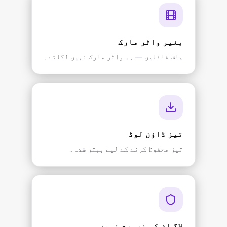
بغیر واٹر مارک
صاف فائلیں — ہم واٹر مارک نہیں لگاتے۔
تیز ڈاؤن لوڈ
تیز محفوظ کرنے کے لیے بہتر شدہ۔
لاگ ان کی ضرورت نہیں