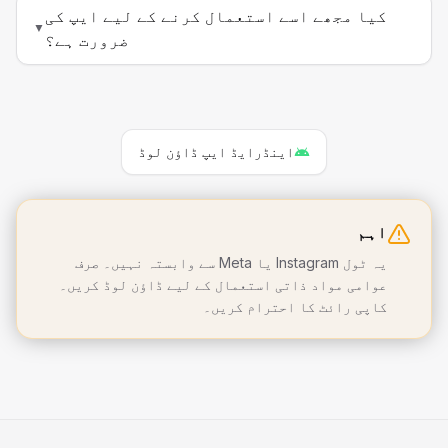
کیا مجھے اسے استعمال کرنے کے لیے ایپ کی
▼
ضرورت ہے؟
اینڈرایڈ ایپ ڈاؤن لوڈ
اہم
یہ ٹول Instagram یا Meta سے وابستہ نہیں۔ صرف
عوامی مواد ذاتی استعمال کے لیے ڈاؤن لوڈ کریں۔
کاپی رائٹ کا احترام کریں۔