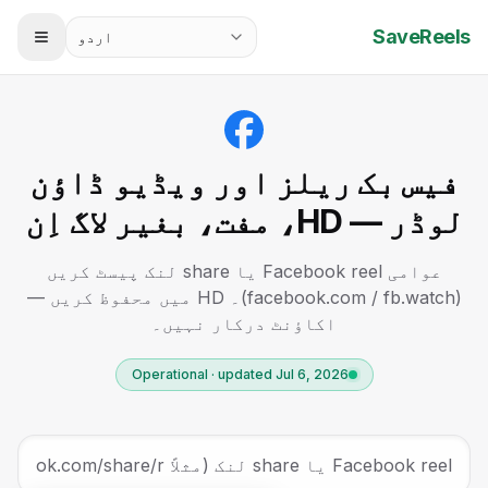
SaveReels
اردو
فیس بک ریلز اور ویڈیو ڈاؤن
لوڈر — HD، مفت، بغیر لاگ اِن
عوامی Facebook reel یا share لنک پیسٹ کریں
(facebook.com / fb.watch)۔ HD میں محفوظ کریں —
اکاؤنٹ درکار نہیں۔
Operational · updated Jul 6, 2026