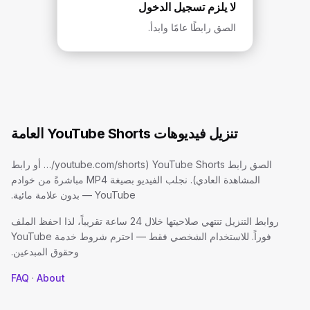
لا يلزم تسجيل الدخول
الصق رابطًا عامًا وابدأ.
تنزيل فيديوهات YouTube Shorts العامة
الصق رابط YouTube Shorts (youtube.com/shorts/… أو رابط
المشاهدة العادي). نجلب الفيديو بصيغة MP4 مباشرةً من خوادم
YouTube — بدون علامة مائية.
روابط التنزيل تنتهي صلاحيتها خلال 24 ساعة تقريباً، لذا احفظ الملف
فوراً. للاستخدام الشخصي فقط — احترم شروط خدمة YouTube
وحقوق المبدعين.
FAQ
·
About