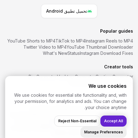
تحميل تطبيق Android
Popular guides
YouTube Shorts to MP4
TikTok to MP4
Instagram Reels to MP4
Twitter Video to MP4
YouTube Thumbnail Downloader
What's New
Status
Instagram Download Fixes
Creator tools
Bio Generator
Hashtag Generator
Caption Generator
Font Generator
Username Ideas
We use cookies
We use cookies for essential site functionality and, with
your permission, for analytics and ads. You can change
your choice anytime.
SaveReels
. All rights reserved.
2026
©
تنزيل فيديو إنستغرام
تنزيل فيديو فيسبوك
تنزيل YouTube Shorts
Accept All
تنزيل فيديو تيك توك
تنزيل فيديو Twitter / X
Reject Non-Essential
تنزيل سناب شات
الأسئلة الشائعة
سياسة الخصوصية
الشروط
DMCA
من نحن
اتصل بنا
Manage Preferences
Cookie Settings