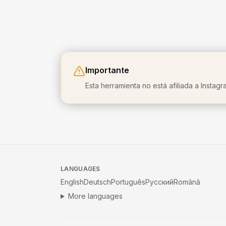
Importante
Esta herramienta no está afiliada a Insta
LANGUAGES
English
Deutsch
Português
Русский
Română
More languages