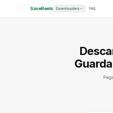
SaveReels
Downloaders
FAQ
Desca
Guarda 
Pega