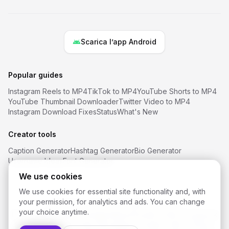
Scarica l’app Android
Popular guides
Instagram Reels to MP4
TikTok to MP4
YouTube Shorts to MP4
YouTube Thumbnail Downloader
Twitter Video to MP4
Instagram Download Fixes
Status
What's New
Creator tools
Caption Generator
Hashtag Generator
Bio Generator
Username Ideas
Font Generator
We use cookies
We use cookies for essential site functionality and, with
your permission, for analytics and ads. You can change
©
2026
SaveReels
. All rights reserved.
your choice anytime.
Downloader video Instagram
Downloader video Facebook
Downloader YouTube Shorts
Downloader video TikTok