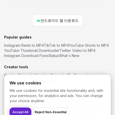
안드로이드 앱 다운로드
Popular guides
Instagram Reels to MP4
TikTok to MP4
YouTube Shorts to MP4
YouTube Thumbnail Downloader
Twitter Video to MP4
Instagram Download Fixes
Status
What's New
Creator tools
Caption Generator
Hashtag Generator
Bio Generator
Username Ideas
Font Generator
We use cookies
We use cookies for essential site functionality and, with
your permission, for analytics and ads. You can change
your choice anytime.
©
2026
SaveReels
. All rights reserved.
Instagram 동영상 다운로더
Facebook 동영상 다운로더
Accept All
YouTube Shorts 다운로더
Reject Non-Essential
TikTok 동영상 다운로더