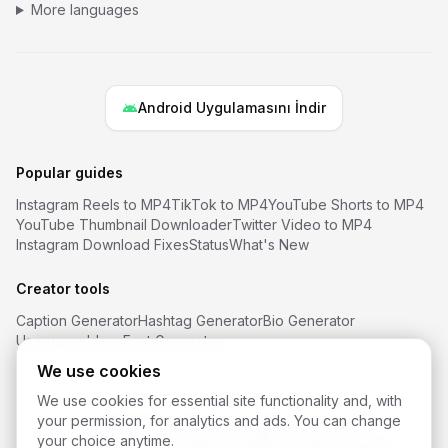
More languages
Android Uygulamasını İndir
Popular guides
Instagram Reels to MP4
TikTok to MP4
YouTube Shorts to MP4
YouTube Thumbnail Downloader
Twitter Video to MP4
Instagram Download Fixes
Status
What's New
Creator tools
Caption Generator
Hashtag Generator
Bio Generator
Username Ideas
Font Generator
We use cookies
We use cookies for essential site functionality and, with
your permission, for analytics and ads. You can change
©
2026
SaveReels
. All rights reserved.
your choice anytime.
Instagram video indirici
Facebook video indirici