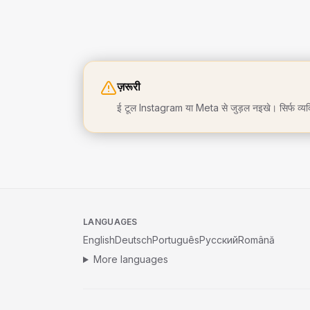
ज़रूरी
ई टूल Instagram या Meta से जुड़ल नइखे। सिर्फ व्यक्
LANGUAGES
English
Deutsch
Português
Русский
Română
More languages