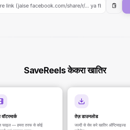
पेस्ट
SaveReels केकरा खातिर
ा वॉटरमार्क
तेज़ डाउनलोड
ीन फाइल — हमरा तरफ से कोई
जल्दी से सेव करे खातिर ऑप्टिमाइज़्ड