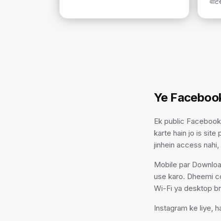
वॉटर
Ye Facebook
Ek public Facebook 
karte hain jo is sit
jinhein access nahi,
Mobile par Download
use karo. Dheemi co
Wi-Fi ya desktop br
Instagram ke liye, 