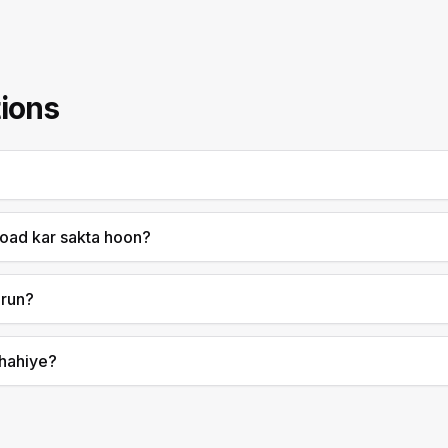
ions
oad kar sakta hoon?
arun?
chahiye?