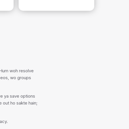
. Hum woh resolve
videos, wo groups
re ya save options
 out ho sakte hain;
acy.