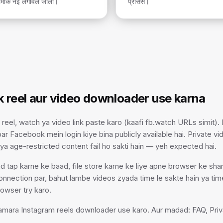
मार्क नइं लगावल जाला।
प्रोसेस।
 reel aur video downloader use karna
reel, watch ya video link paste karo (kaafi fb.watch URLs simit)
e par Facebook mein login kiye bina publicly available hai. Private 
 ya age-restricted content fail ho sakti hain — yeh expected hai.
 tap karne ke baad, file store karne ke liye apne browser ke sha
nnection par, bahut lambe videos zyada time le sakte hain ya time
owser try karo.
hamara Instagram reels downloader use karo. Aur madad: FAQ, Priv