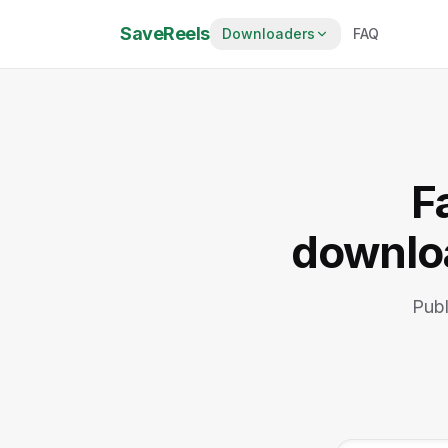
SaveReels
Downloaders
FAQ
F
downloa
Publ