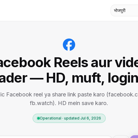
भोजपुरी
acebook Reels aur vid
der — HD, muft, login
ic Facebook reel ya share link paste karo (facebook.
fb.watch). HD mein save karo.
Operational · updated Jul 6, 2026