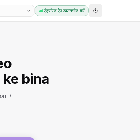
एंड्रॉयड ऐप डाउनलोड करें
eo
 ke bina
com /