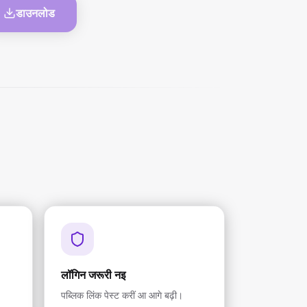
डाउनलोड
लॉगिन जरूरी नइ
पब्लिक लिंक पेस्ट करीं आ आगे बढ़ी।