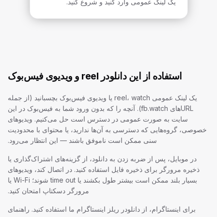
یک لینک عمومی وارد کنید و شروع کنید.
استفاده از این دانلودر reel و ویدیوی فیس‌بوک
یک لینک عمومی reel، watch یا ویدیوی فیس‌بوک بچسبانید (از جمله
URLهای fb.watch). آنچه را که بدون ورود شما به فیس‌بوک در این
سایت به صورت عمومی در دسترس است حل می‌کنیم. ویدیوهای
خصوصی، گروه‌هایی که دسترسی به آن‌ها ندارید، یا محتوای با محدودیت
سنی ممکن است ناموفق باشند — این انتظار می‌رود.
در موبایل، پس از ضربه زدن به دانلود، از گزینه‌های اشتراک‌گذاری یا
ذخیره مرورگر برای ذخیره فایل استفاده کنید. در اتصال کند، ویدیوهای
بسیار بلند ممکن است بیشتر طول بکشند یا time out شوند؛ Wi-Fi یا
مرورگر دسکتاپ امتحان کنید.
برای اینستاگرام، از دانلودر ریلز اینستاگرام ما استفاده کنید. راهنمای