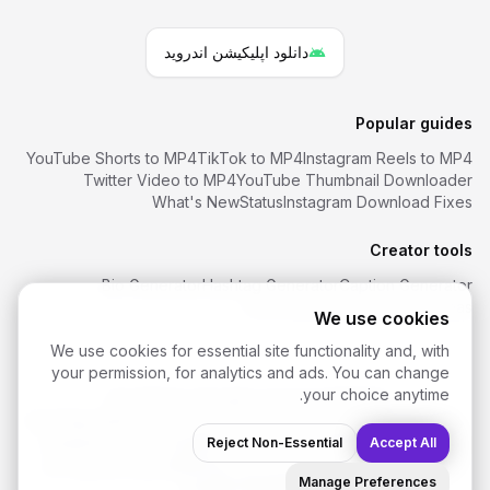
دانلود اپلیکیشن اندروید
Popular guides
YouTube Shorts to MP4
TikTok to MP4
Instagram Reels to MP4
Twitter Video to MP4
YouTube Thumbnail Downloader
What's New
Status
Instagram Download Fixes
Creator tools
Bio Generator
Hashtag Generator
Caption Generator
Font Generator
Username Ideas
We use cookies
We use cookies for essential site functionality and, with
your permission, for analytics and ads. You can change
your choice anytime.
SaveReels
. All rights reserved.
2026
©
دانلود ویدیو اینستاگرام
دانلود ویدیو فیس‌بوک
دانلود YouTube Shorts
دانلود ویدیو TikTok
Accept All
دانلود ویدیو Twitter / X
Reject Non-Essential
دانلودر Snapchat
سوالات متداول
حریم خصوصی
شرایط
DMCA
درباره ما
تماس با ما
Manage Preferences
Cookie Settings