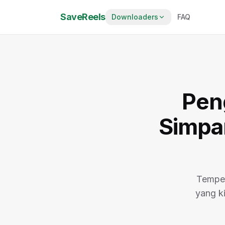
SaveReels
Downloaders
FAQ
Pen
Simpa
Tempel
yang k