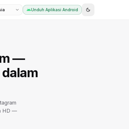
sia
Unduh Aplikasi Android
am —
 dalam
stagram
am HD —