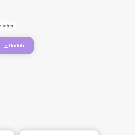
hlights
Unduh
l