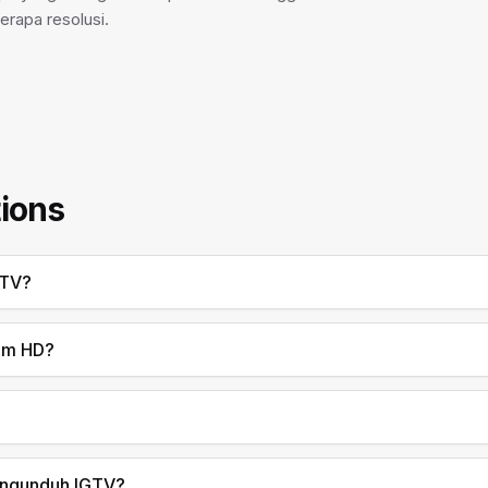
rapa resolusi.
ions
GTV?
lam HD?
engunduh IGTV?