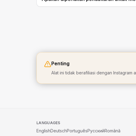
Penting
Alat ini tidak berafiliasi dengan Instagra
LANGUAGES
English
Deutsch
Português
Русский
Română