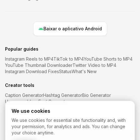
Baixar o aplicativo Android
Popular guides
Instagram Reels to MP4
TikTok to MP4
YouTube Shorts to MP4
YouTube Thumbnail Downloader
Twitter Video to MP4
Instagram Download Fixes
Status
What's New
Creator tools
Caption Generator
Hashtag Generator
Bio Generator
Username Ideas
Font Generator
We use cookies
We use cookies for essential site functionality and, with
your permission, for analytics and ads. You can change
©
2026
SaveReels
. All rights reserved.
your choice anytime.
Baixador de vídeo Instagram
Baixador de vídeo Facebook