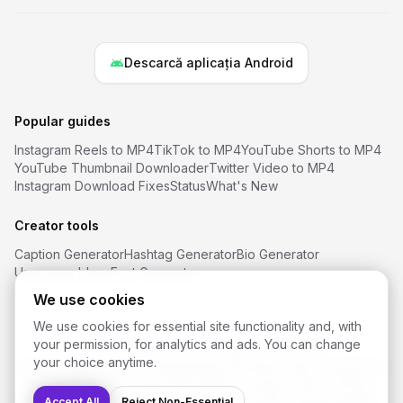
Descarcă aplicația Android
Popular guides
Instagram Reels to MP4
TikTok to MP4
YouTube Shorts to MP4
YouTube Thumbnail Downloader
Twitter Video to MP4
Instagram Download Fixes
Status
What's New
Creator tools
Caption Generator
Hashtag Generator
Bio Generator
Username Ideas
Font Generator
We use cookies
We use cookies for essential site functionality and, with
your permission, for analytics and ads. You can change
©
2026
SaveReels
. All rights reserved.
your choice anytime.
Downloader video Instagram
Downloader video Facebook
Descărcător YouTube Shorts
Downloader video TikTok
Descărcător video Twitter / X
Accept All
Reject Non-Essential
Downloader Snapchat
FAQ