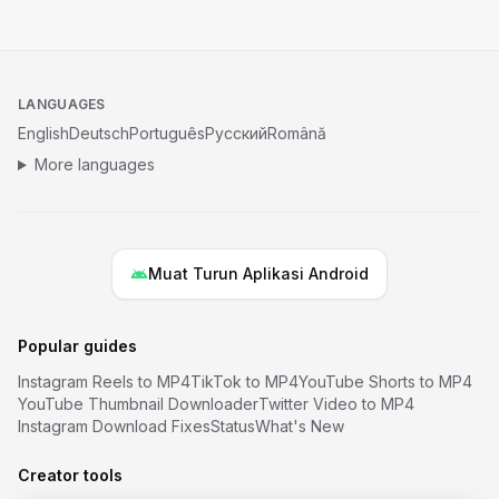
LANGUAGES
English
Deutsch
Português
Русский
Română
More languages
Muat Turun Aplikasi Android
Popular guides
Instagram Reels to MP4
TikTok to MP4
YouTube Shorts to MP4
YouTube Thumbnail Downloader
Twitter Video to MP4
Instagram Download Fixes
Status
What's New
Creator tools