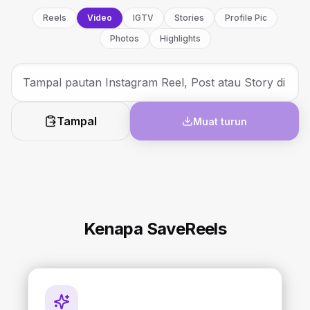
Reels
Video
IGTV
Stories
Profile Pic
Photos
Highlights
Tampal
Muat turun
Kenapa SaveReels