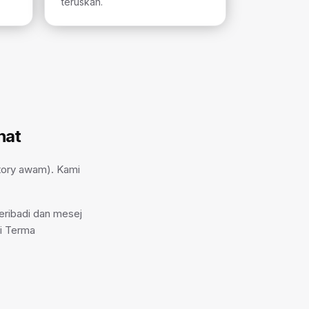
teruskan.
hat
tory awam). Kami
eribadi dan mesej
ti Terma