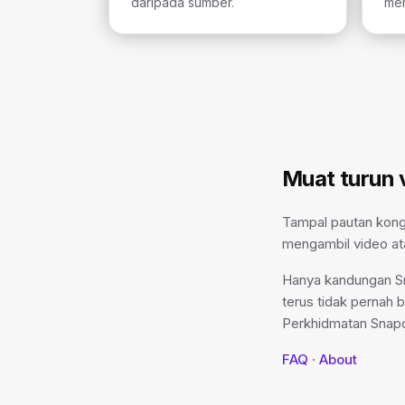
daripada sumber.
men
Muat turun 
Tampal pautan kong
mengambil video ata
Hanya kandungan Sn
terus tidak pernah 
Perkhidmatan Snapc
FAQ
·
About