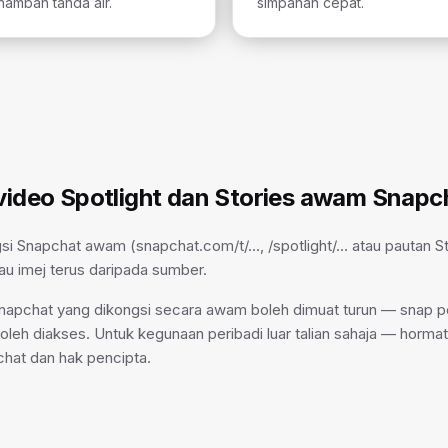
ambah tanda air.
simpanan cepat.
video Spotlight dan Stories awam Snapc
si Snapchat awam (snapchat.com/t/…, /spotlight/… atau pautan S
u imej terus daripada sumber.
apchat yang dikongsi secara awam boleh dimuat turun — snap p
boleh diakses. Untuk kegunaan peribadi luar talian sahaja — horma
hat dan hak pencipta.