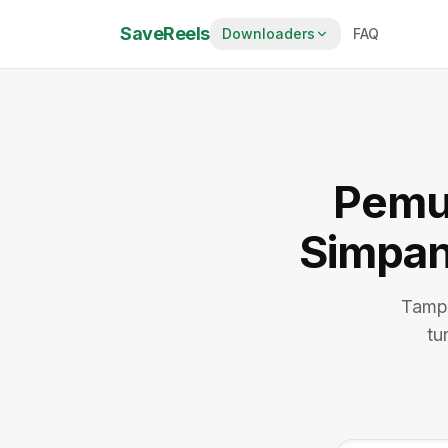
SaveReels
Downloaders
FAQ
Pemu
Simpan
Tampa
tu