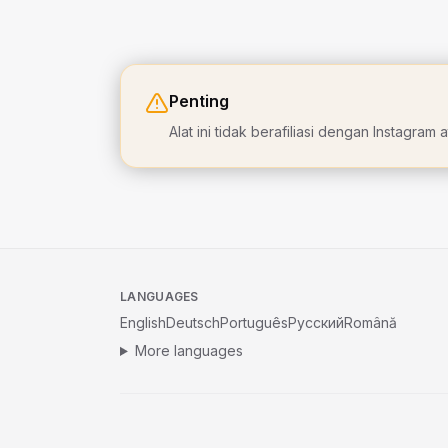
Penting
Alat ini tidak berafiliasi dengan Instagr
LANGUAGES
English
Deutsch
Português
Русский
Română
More languages